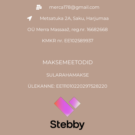
merca178@gmail.com
Metsatuka 2A, Saku, Harjumaa
OÜ Merra Massaaž, reg.nr. 16682668
KMKR nr. EE102589937
MAKSEMEETODID
SULARAHAMAKSE
ÜLEKANNE: EE111010220297528220